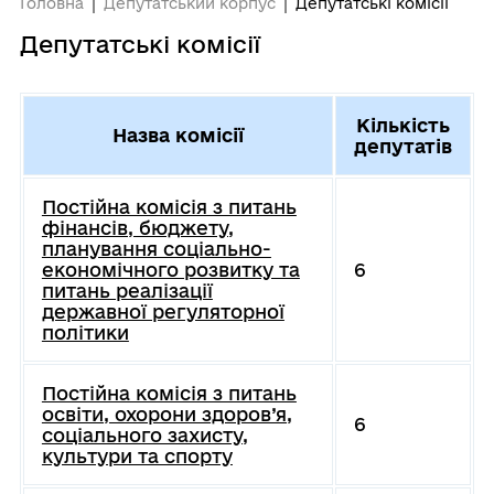
Головна
Депутатський корпус
Депутатські комісії
Депутатські комісії
Кількість
Назва комісії
депутатів
Постійна комісія з питань
фінансів, бюджету,
планування соціально-
економічного розвитку та
6
питань реалізації
державної регуляторної
політики
Постійна комісія з питань
освіти, охорони здоров’я,
6
соціального захисту,
культури та спорту