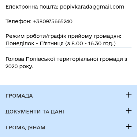
Електронна пошта: popivkarada@gmail.com
Телефон: +380975665240
Режим роботи/графік прийому громадян:
Понеділок - П’ятниця (з 8.00 - 16.30 год.)
Голова Попівської територіальної громади з
2020 року.
ГРОМАДА
Контакти та звернення
ДОКУМЕНТИ ТА ДАНІ
Голова громади
Публічна інформація
Депутатський корпус
ГРОМАДЯНАМ
Фінанси