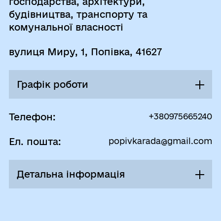
господарства, архітектури,
будівництва, транспорту та
комунальної власності
вулиця Миру, 1, Попівка, 41627
Графік роботи
Понеділок
08:00 - 16:30
Телефон:
+380975665240
Перерва
Ел. пошта:
popivkarada@gmail.com
12:00 - 12:30
Вівторок
08:00 - 16:30
Детальна інформація
Перерва
12:00 - 12:30
Відділ житлово-комунального
господарства, містобудування,
Середа
08:00 - 16:30