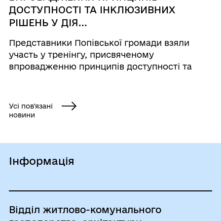
ДОСТУПНОСТІ ТА ІНКЛЮЗИВНИХ
РІШЕНЬ У ДІЯ...
Представники Попівської громади взяли
участь у тренінгу, присвяченому
впровадженню принципів доступності та
інклюзивних рішень у діяльність
територіальних громад, організованому Ліга
сильних у межах проєкту «Доступне право».
Усі пов'язані
новини
Інформація
Відділ житлово-комунального