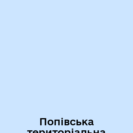
Попівська
територіальна