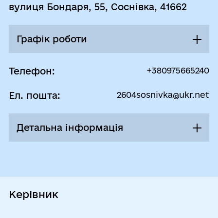
вулиця Бондаря, 55, Соснівка, 41662
Графік роботи
Понеділок
08:00 - 16:30
Телефон:
+380975665240
Перерва
Ел. пошта:
2604sosnivka@ukr.net
12:00 - 12:30
Вівторок
08:00 - 16:30
Детальна інформація
Перерва
12:00 - 12:30
До старостинського округу входять села
Соснівка, Вільне, Малий Самбір та с-ще
Середа
08:00 - 16:30
Шевченківське.
Перерва
Керівник
12:00 - 12:30