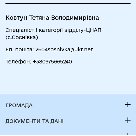
Четвер
08:00 - 16:30
Перерва
Ковтун Тетяна Володимирівна
12:00 - 12:30
Спеціаліст I категорії відділу-ЦНАП
П`ятниця
08:00 - 16:30
(с.Соснівка)
Перерва
Ел. пошта: 2604sosnivka@ukr.net
12:00 - 12:30
Телефон: +380975665240
Субота
Вихідний
Неділя
Вихідний
ГРОМАДА
Контакти та звернення
ДОКУМЕНТИ ТА ДАНІ
Голова громади
Публічна інформація