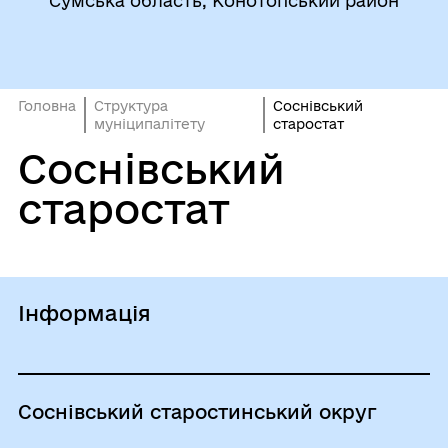
Сумська область, Конотопський район
Головна
Структура
Соснівський
муніципалітету
старостат
Соснівський
старостат
Інформація
Соснівський старостинський округ