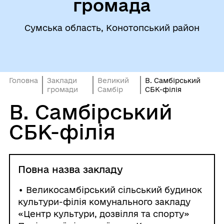
громада
Сумська область, Конотопський район
Головна
Заклади
Великий
В. Самбірський
громади
Самбір
CБК-філія
В. Самбірський
CБК-філія
Повна назва закладу
• Великосамбірський сільський будинок
культури-філія комунального закладу
«Центр культури, дозвілля та спорту»