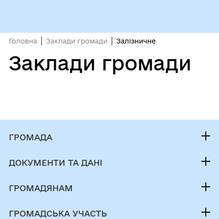
Головна
Заклади громади
Залізничне
Заклади громади
ГРОМАДА
Контакти та звернення
ДОКУМЕНТИ ТА ДАНІ
Голова громади
Публічна інформація
Депутатський корпус
ГРОМАДЯНАМ
Фінанси
Виконком
Кабінет мешканця
Документи (НПА)
ГРОМАДСЬКА УЧАСТЬ