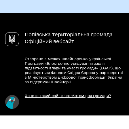
Інвестиційний паспорт
Послуги
Стратегія розвитку громади
Енергоефективність
Паспорт громади
Чат-бот «СВОЇ»
Регуляторна діяльність
Статут територіальної громади
КЗ ”Центр культури, дозвілля та спорту”
Довідник закладів
Публічні інвестиції
Модернізація та реорганізація мережі
Комунальний заклад «Центр надання
Герої не вмирають!
закладів освіти
Попівська територіальна громада
соціальних послуг»
єВідновлення
Офіційний вебсайт
КУ "Інклюзивно-ресурсний центр"
Державна підтримка бізнесу і громадян
Комунальне некомерційне підприємство
Звернення громадян
Створено в межах швейцарсько-української
«Центр первинної медико-санітарної
Програми «Електронне урядування задля
допомоги»
підзвітності влади та участі громади» (EGAP), що
реалізується Фондом Східна Європа у партнерстві
з Міністерством цифрової трансформації України
за підтримки Швейцарії.
Хочете такий сайт з чат-ботом для громади?
Весь контент доступний за ліцензією Creative
Commons Attribution 4.0 International license,