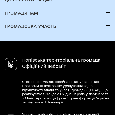
Голова громади
Публічна інформація
Депутатський корпус
ГРОМАДЯНАМ
Фінанси
Виконком
Кабінет мешканця
Документи (НПА)
ГРОМАДСЬКА УЧАСТЬ
Інвестиційний паспорт
Послуги
Стратегія розвитку громади
Енергоефективність
Паспорт громади
Чат-бот «СВОЇ»
Регуляторна діяльність
Статут територіальної громади
КЗ ”Центр культури, дозвілля та спорту”
Довідник закладів
Публічні інвестиції
Модернізація та реорганізація мережі
Комунальний заклад «Центр надання
Герої не вмирають!
закладів освіти
Попівська територіальна громада
соціальних послуг»
єВідновлення
Офіційний вебсайт
КУ "Інклюзивно-ресурсний центр"
Державна підтримка бізнесу і громадян
Комунальне некомерційне підприємство
Звернення громадян
Створено в межах швейцарсько-української
«Центр первинної медико-санітарної
Програми «Електронне урядування задля
допомоги»
підзвітності влади та участі громади» (EGAP), що
реалізується Фондом Східна Європа у партнерстві
з Міністерством цифрової трансформації України
за підтримки Швейцарії.
Хочете такий сайт з чат-ботом для громади?