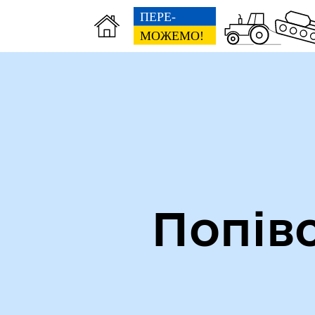
Інформація для ВПО
Попів
Безбар’єрний доступ