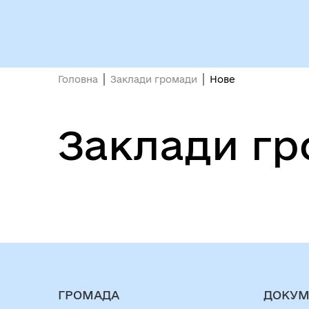
Герої не вмирають!
Головна
Заклади громади
Нове
Захиснику та Захисниці
Заклади г
ГРОМАДА
ДОКУМ