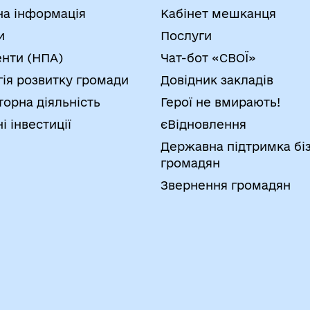
на інформація
Кабінет мешканця
и
Послуги
нти (НПА)
Чат-бот «СВОЇ»
гія розвитку громади
Довідник закладів
торна діяльність
Герої не вмирають!
і інвестиції
єВідновлення
Державна підтримка біз
громадян
Звернення громадян