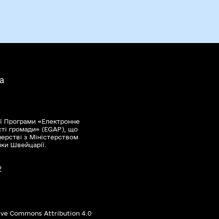
а
ї Програми «Електронне
сті громади» (EGAP), що
нерстві з Міністерством
мки Швейцарії.
?
ive Commons Attribution 4.0