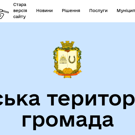
Стара
версія
Новини
Рішення
Послуги
Муніцип
сайту
ська територ
громада