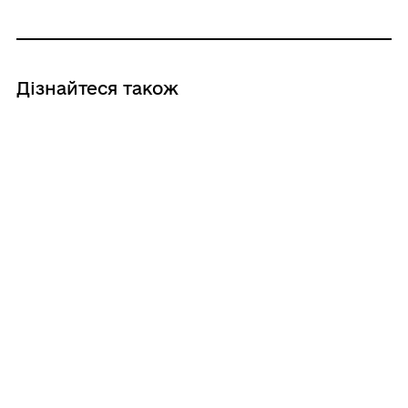
Дізнайтеся також
14/07/2026
95 РОКІВ МУДРОСТІ, ПРАЦІ ТА
НЕЗЛАМНОСТІ
14/07/2026
ПІДТРИМКА ЕНЕРГОНЕЗАЛЕЖНОСТІ
ГАЛУЗІ ОСВІТИ ГРОМАДИ