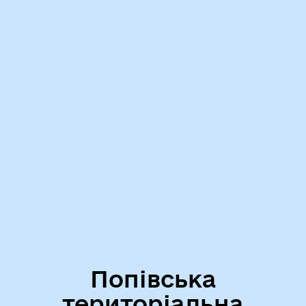
Попівська
територіальна