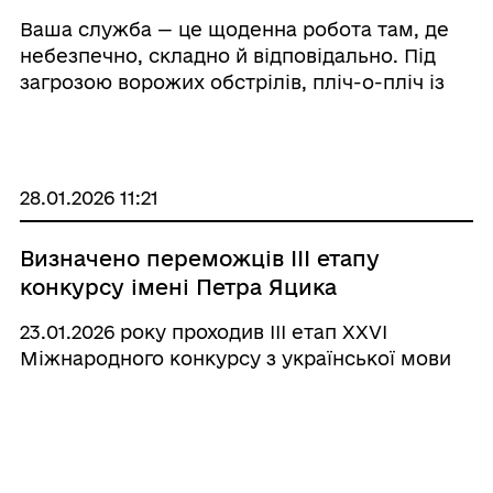
транспорту!
Ваша служба — це щоденна робота там, де
небезпечно, складно й відповідально. Під
загрозою ворожих обстрілів, пліч-о-пліч із
силами оборони, ви відновлюєте те, без чого
неможливе життя країни: дороги, мости,
залізничні колії, критичну інфраструктуру,
оборонні рубежі. Ви повертаєте на звільнені
28.01.2026 11:21
території рух, сполучення і віру в майбутнє.
Визначено переможців ІІІ етапу
конкурсу імені Петра Яцика
23.01.2026 року проходив ІІІ етап XXVI
Міжнародного конкурсу з української мови
імені Петра Яцика — одного з
найпрестижніших мовних змагань, що
щороку об’єднує талановитих учнів навколо
ідеї збереження та утвердження української
мови.