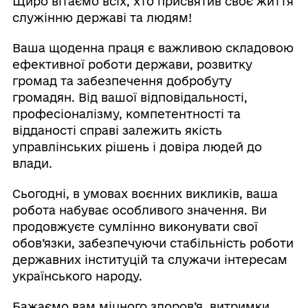
Щиро вітаємо всіх, хто присвятив своє життя
служінню державі та людям!
Ваша щоденна праця є важливою складовою
ефективної роботи держави, розвитку
громад та забезпечення добробуту
громадян. Від вашої відповідальності,
професіоналізму, компетентності та
відданості справі залежить якість
управлінських рішень і довіра людей до
влади.
Сьогодні, в умовах воєнних викликів, ваша
робота набуває особливого значення. Ви
продовжуєте сумлінно виконувати свої
обов’язки, забезпечуючи стабільність роботи
державних інституцій та служачи інтересам
українського народу.
Бажаємо вам міцного здоров’я, витримки,